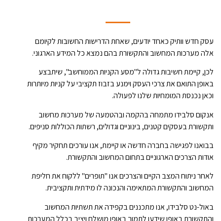
עסק חדש וותיק כאחד יודעים, שאחת הדרישות החשובות לקיומם
אלה מערכות המחשוב והתקשורת בהם נמצא כל המידע הארגוני.
לכן, קיימת חשיבות גדולה ל"מסע הקניות הממוחשב", שיתבצע
באופן התואם את צרכי העסק וימנע בזבוז תקציבי על קניות מיותרות
וכאן נכנסת המומחיות שלנו לפעולה.
אנקום סלבידו מתמחה בהקמה ובהטמעה של מערכות מחשוב
ותקשורת בעסקים קטנים, בינוניים וגדולים, רשתות הכוללות סניפים.
בבואנו לפגישה בחברה חדשה או קיימת, אנו עורכים תחקיר מקיף
אודות הצרכים הארגוניים בתחום המחשוב והתקשורת.
לאחר ניתוח המצב הקיים והצרכים אנו "תופרים" ללקוח את חליפת
המחשוב והתקשורת המתאימה והנכונה לו מידתית ותקציבית.
באול-נט סלבידו, אנו מתכננים בקפידה את תשתיות המחשוב
והתקשורת באופן שידעו לתמוך באופן מושלם ויציב בכלל המערכות